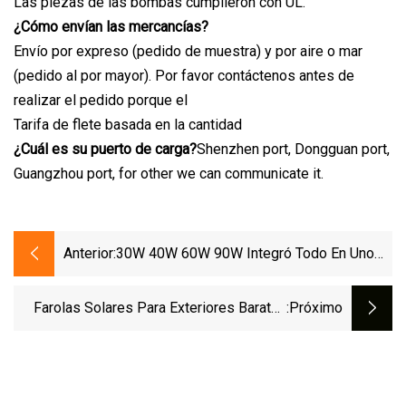
Las piezas de las bombas cumplieron con UL.
¿Cómo envían las mercancías?
Envío por expreso (pedido de muestra) y por aire o mar
(pedido al por mayor). Por favor contáctenos antes de
realizar el pedido porque el
Tarifa de flete basada en la cantidad
¿Cuál es su puerto de carga?
Shenzhen port, Dongguan port,
Guangzhou port, for other we can communicate it.
Anterior:
30W 40W 60W 90W Integró Todo En Uno
La Luz De Calle Al Aire Libre Del Jardín Del
Camino LED De La Inundación Del Poder
Farolas Solares Para Exteriores Baratas
:próximo
Del Panel Solar
Con Lámpara LED Y Diseño De Poste El
Mejor Precio 200 Vatios De Alto Lumen
30W LED Precio Razonable De Alta
Eficiencia