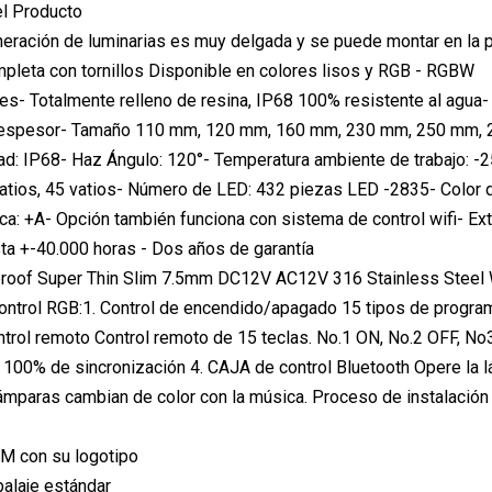
el Producto
eración de luminarias es muy delgada y se puede montar en la p
pleta con tornillos Disponible en colores lisos y RGB - RGBW
es- Totalmente relleno de resina, IP68 100% resistente al agua
espesor- Tamaño 110 mm, 120 mm, 160 mm, 230 mm, 250 mm, 28
d: IP68- Haz Ángulo: 120°- Temperatura ambiente de trabajo: -25°
vatios, 45 vatios- Número de LED: 432 piezas LED -2835- Color d
ca: +A- Opción también funciona con sistema de control wifi- Ex
ta +-40.000 horas - Dos años de garantía
ntrol RGB:1. Control de encendido/apagado 15 tipos de progra
trol remoto Control remoto de 15 teclas. No.1 ON, No.2 OFF, No3
 100% de sincronización 4. CAJA de control Bluetooth Opere la lá
ámparas cambian de color con la música. Proceso de instalación
EM con su logotipo
alaje estándar