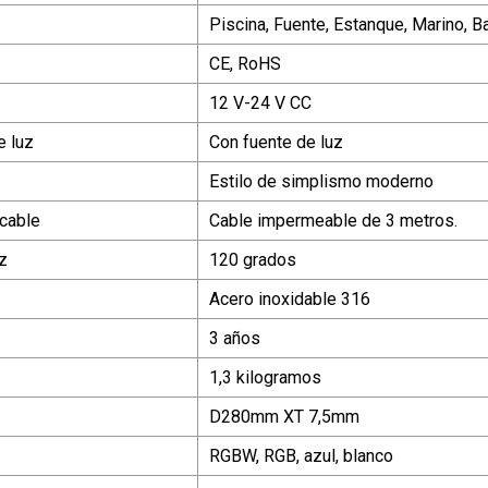
Piscina, Fuente, Estanque, Marino, Ba
CE, RoHS
12 V-24 V CC
e luz
Con fuente de luz
Estilo de simplismo moderno
 cable
Cable impermeable de 3 metros.
z
120 grados
Acero inoxidable 316
3 años
1,3 kilogramos
D280mm XT 7,5mm
RGBW, RGB, azul, blanco