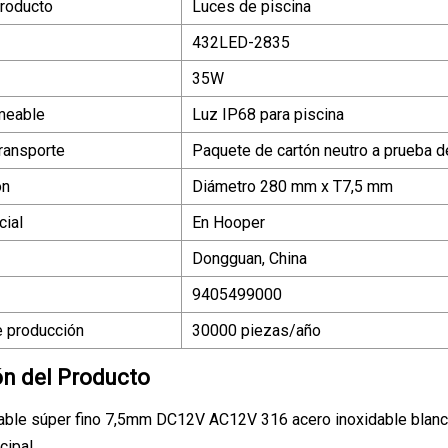
roducto
Luces de piscina
432LED-2835
35W
meable
Luz IP68 para piscina
ransporte
Paquete de cartón neutro a prueba de
ón
Diámetro 280 mm x T7,5 mm
ial
En Hooper
Dongguan, China
9405499000
 producción
30000 piezas/año
ón del Producto
ble súper fino 7,5mm DC12V AC12V 316 acero inoxidable blanc
cipal