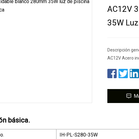
AC12V 3
35W Luz 
Descripción ge
AC12V Acero in
M
ón básica.
o.
IH-PL-S280-35W