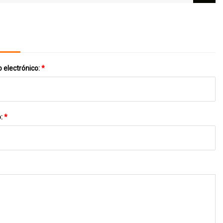
 electrónico:
*
o:
*