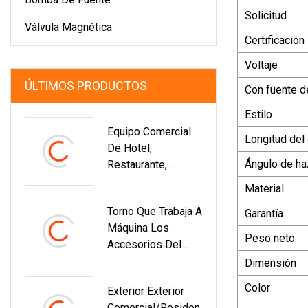
Solicitud
Válvula Magnética
Certificación
Voltaje
ÚLTIMOS PRODUCTOS
Con fuente d
Estilo
Equipo Comercial
Longitud del
De Hotel,
Ángulo de ha
Restaurante,
Equipo De Cocina,
Material
Fuente De
Torno Que Trabaja A
Garantía
Chocolate De 5
Máquina Los
Capas
Peso neto
Accesorios Del
Techo Parte Las
Dimensión
Piezas De La
Color
Exterior Exterior
Lámpara
Comercial/Residen