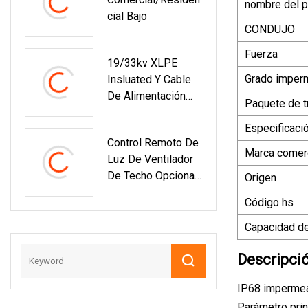
Accesorios De
nombre del p
Cial Bajo
Iluminación De La
CONDUJO
Máquina De La
Vivienda Del LED
Fuerza
19/33kv XLPE
Grado imper
Insluated Y Cable
De Alimentación
Paquete de t
Del Cable Eléctrico
Especificaci
Blindado Con
Control Remoto De
Alambre De Acero
Marca comerc
Luz De Ventilador
De Techo Opcional
Origen
De 6 Velocidades
Código hs
De Ventilador
Capacidad de
Descripci
IP68 impermea
Parámetro prin