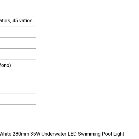
vatios, 45 vatios
éfono)