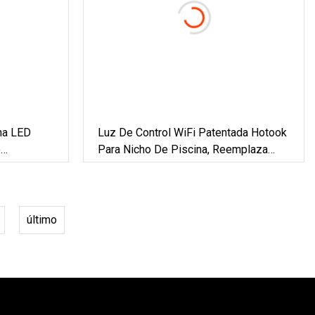
na LED
Luz De Control WiFi Patentada Hotook
o
Para Nicho De Piscina, Reemplaza
IP68 SS316, Luces LED De 18W
Rellenas De Resina De Acero
Inoxidable Bajo El Agua
último