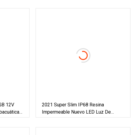
GB 12V
2021 Super Slim IP68 Resina
bacuática
Impermeable Nuevo LED Luz De
a De
Piscina Plana Subacuática Control
cina
Remoto