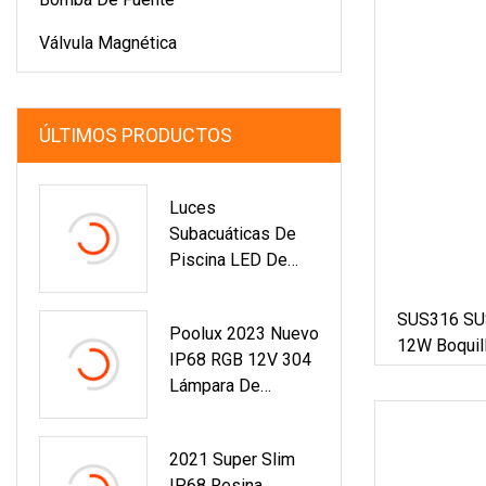
Válvula Magnética
ÚLTIMOS PRODUCTOS
Luces
Subacuáticas De
Piscina LED De
Acero Inoxidable
De Buena Calidad
SUS316 SUS
Poolux 2023 Nuevo
De Fábrica
12W Boquil
IP68 RGB 12V 304
Aire Libre 
Lámpara De
RGB RGBW 
Piscina
De Anillo D
Subacuática De
2021 Super Slim
Acero Inoxidable
IP68 Resina