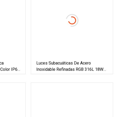
ca
Luces Subacuáticas De Acero
Color IP68
Inoxidable Refinadas RGB 316L 18W
Frío
24W 35W LED
uces De
red