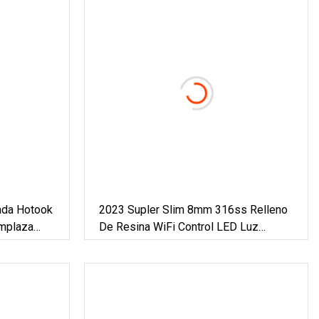
ada Hotook
2023 Supler Slim 8mm 316ss Relleno
emplaza
De Resina WiFi Control LED Luz
 18W
Subacuática Para Piscina Con Control
ro
Remoto