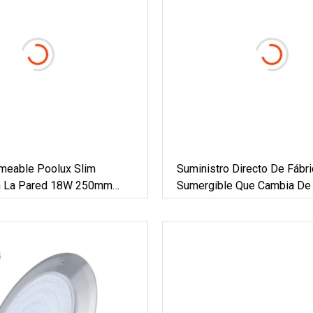
meable Poolux Slim
Suministro Directo De Fábri
n La Pared 18W 250mm
Sumergible Que Cambia De 
 Piscina
Impermeable Cálido Blanco 
Relleno De Resina Epoxi L
Piscina Montadas En La Pa