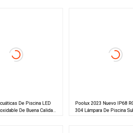
cuáticas De Piscina LED
Poolux 2023 Nuevo IP68 R
noxidable De Buena Calidad
304 Lámpara De Piscina Su
De Acero Inoxidable Rellen
Resina Luces LED Para Pis
Delgadas