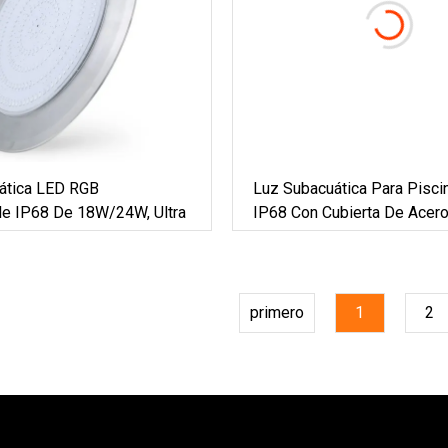
ática LED RGB
Luz Subacuática Para Pisci
e IP68 De 18W/24W, Ultra
IP68 Con Cubierta De Acer
Inoxidable 12V 24V
primero
1
2