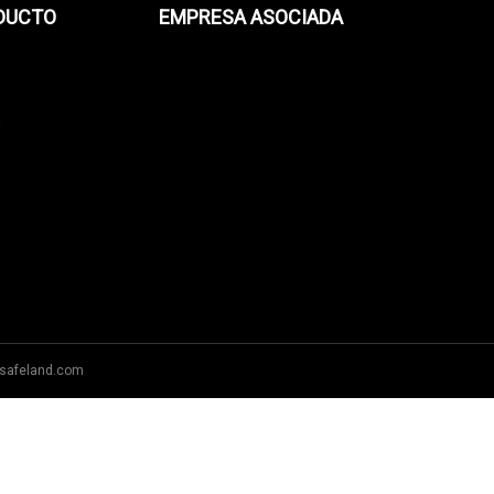
ODUCTO
EMPRESA ASOCIADA
n
safeland.com