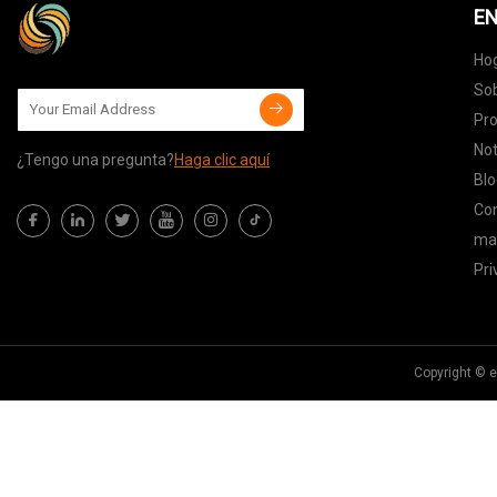
EN
Ho
Sob
Pr
Not
¿Tengo una pregunta?
Haga clic aquí
Blo
Co
map
Pri
Copyright © 