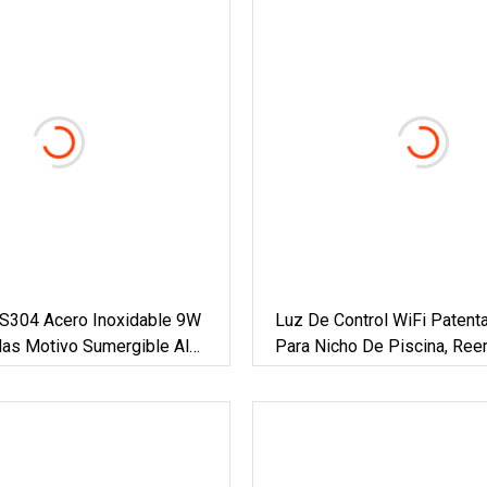
304 Acero Inoxidable 9W
Luz De Control WiFi Patent
las Motivo Sumergible Al
Para Nicho De Piscina, Re
IP68 Bajo Voltaje 12V 24V
IP68 SS316, Luces LED De
DMX Piscina LED Luces
Rellenas De Resina De Ace
e Fuente Subacuática
Inoxidable Bajo El Agua