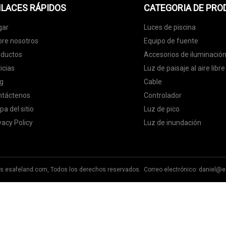
LACES RÁPIDOS
CATEGORIA DE PR
gar
Luces de piscina
re nosotros
Equipo de fuente
oductos
Accesorios de iluminació
icias
Luz de paisaje al aire libre
g
Cable
ntáctenos
Controlador
a del sitio
Luz de pico
vacy Policy
Luz de inundación
es.esafeland.com, Todos los derechos reservados. Correo electrónico:
daniel@e