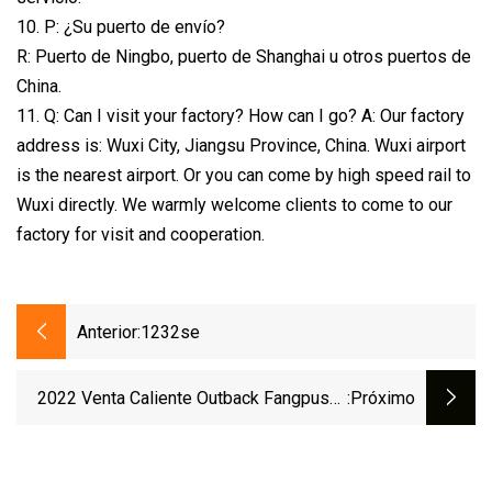
10. P: ¿Su puerto de envío?
R: Puerto de Ningbo, puerto de Shanghai u otros puertos de
China.
11. Q: Can I visit your factory? How can I go? A: Our factory
address is: Wuxi City, Jiangsu Province, China. Wuxi airport
is the nearest airport. Or you can come by high speed rail to
Wuxi directly. We warmly welcome clients to come to our
factory for visit and cooperation.
Anterior:
1232se
2022 Venta Caliente Outback Fangpusun
:próximo
Flexmax MPPT 60A 80 Controlador De
Carga Solar Para 12V 24V 36V 48V 60V
LiFePO4 Batería Con CE RoHS SGS