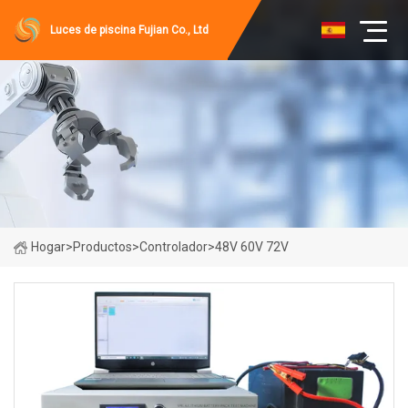
Luces de piscina Fujian Co., Ltd
Hogar
>
Productos
>
Controlador
>
48V 60V 72V