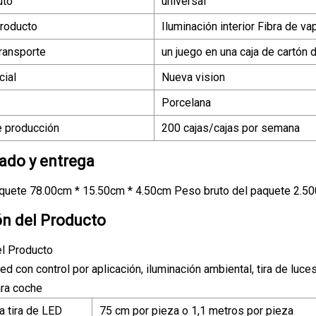
uto
universal
roducto
Iluminación interior Fibra de v
ransporte
un juego en una caja de cartón 
ial
Nueva vision
Porcelana
 producción
200 cajas/cajas por semana
do y entrega
quete 78.00cm * 15.50cm * 4.50cm Peso bruto del paquete 2.5
ón del Producto
el Producto
ed con control por aplicación, iluminación ambiental, tira de luc
ara coche
a tira de LED
75 cm por pieza o 1,1 metros por pieza