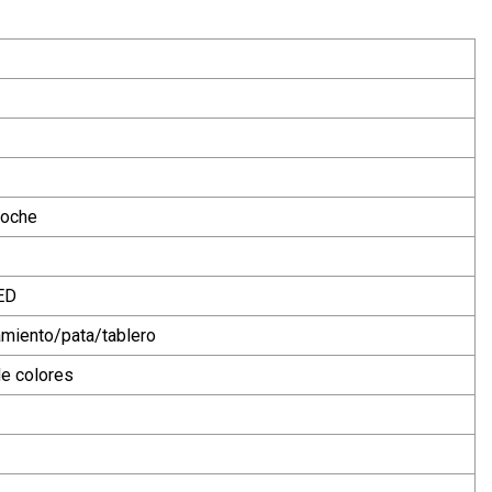
coche
LED
miento/pata/tablero
de colores