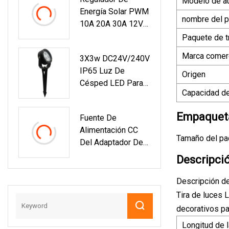
Modelo de a
Energía Solar PWM
nombre del p
10A 20A 30A 12V
24V Auto Dual USB
Paquete de t
Pantalla LCD
Marca comerc
3X3w DC24V/240V
Descargador De
IP65 Luz De
Carga Controlador
Origen
Césped LED Para
De Cargador Solar
Capacidad de
Exteriores Con
Punta
Empaqueta
Fuente De
Alimentación CC
Tamaño del pa
Del Adaptador De
CA Con Aprobación
Descripci
CE GS TUV CB
Descripción d
Tira de luces L
decorativos p
Longitud de l