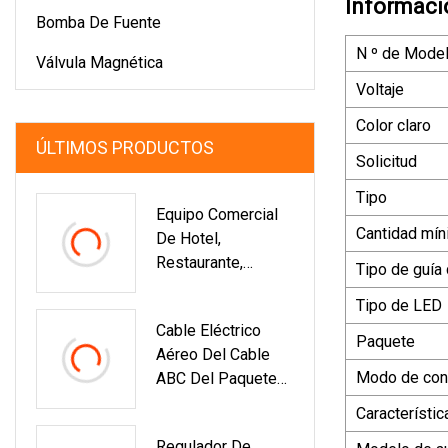
Informaci
Bomba De Fuente
N º de Model
Válvula Magnética
Voltaje
Color claro
ÚLTIMOS PRODUCTOS
Solicitud
Tipo
Equipo Comercial
Cantidad mín
De Hotel,
Restaurante,
Tipo de guía 
Equipo De Cocina,
Tipo de LED
Fuente De
Cable Eléctrico
Chocolate De 5
Paquete
Aéreo Del Cable
Capas
Modo de cont
ABC Del Paquete
Aéreo 0.6/1kv
Característic
Regulador De