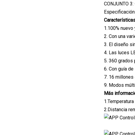
CONJUNTO 3:
Especificación
Característica
1.100% nuevo y
2. Con una var
3. El diseño s
4. Las luces L
5. 360 grados p
6. Con guía de l
7. 16 millones
9. Modos múlti
Más informaci
1.Temperatura 
2.Distancia re