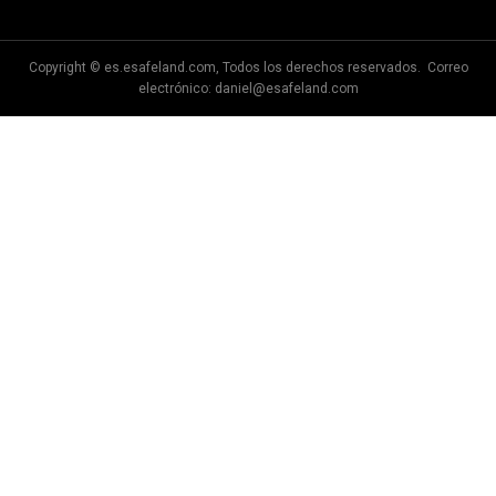
Copyright © es.esafeland.com, Todos los derechos reservados. Correo
electrónico:
daniel@esafeland.com