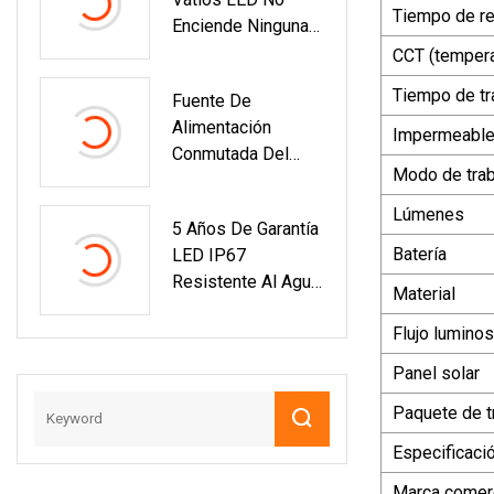
Escala
Tiempo de re
Enciende Ninguna
Iluminación LED
CCT (tempera
Del Estadio Del
Tiempo de tr
Fuente De
Parpadeo
Alimentación
Impermeabl
Conmutada Del
Modo de trab
Motor 800W 24V
33.3A Del
Lúmenes
5 Años De Garantía
Transformador Del
Batería
LED IP67
Vehículo 24VDC
Resistente Al Agua
Material
Para Exteriores De
Flujo lumino
Aluminio 30W 40W
50W 60W 70W
Panel solar
80W 90W 100W
Paquete de t
120W Farola Solar
Integrada Todo En
Especificaci
Uno
Marca comerc