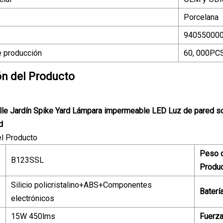
Porcelana
94055000
 producción
60, 000PC
ón del Producto
le Jardín Spike Yard Lámpara impermeable LED Luz de pared solar
d
el Producto
Peso 
B123SSL
Produ
Silicio policristalino+ABS+Componentes
Baterí
electrónicos
15W 450lms
Fuerz