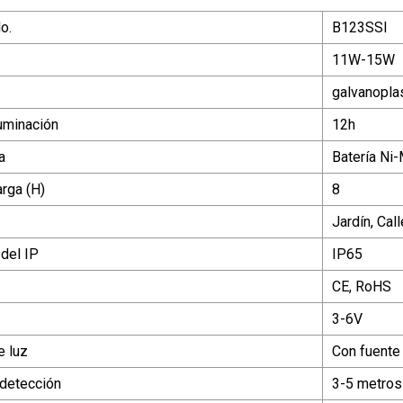
o.
B123SSl
11W-15W
galvanopla
uminación
12h
a
Batería Ni
rga (H)
8
Jardín, Cal
 del IP
IP65
CE, RoHS
3-6V
e luz
Con fuente
 detección
3-5 metros