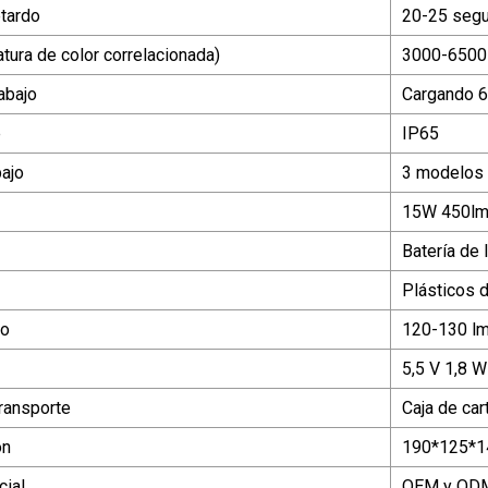
tardo
20-25 seg
tura de color correlacionada)
3000-6500K
abajo
Cargando 6
e
IP65
ajo
3 modelos
15W 450l
Batería de 
Plásticos d
so
120-130 lm
5,5 V 1,8 W 
ransporte
Caja de car
ón
190*125*
ial
OEM y OD