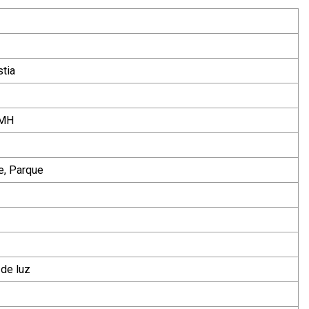
stia
-MH
le, Parque
 de luz