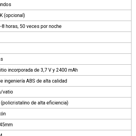
undos
 (opcional)
-8 horas, 50 veces por noche
ms
litio incorporada de 3,7 V y 2400 mAh
e ingeniería ABS de alta calidad
/vatio
(policristalino de alta eficiencia)
tón
145mm
M