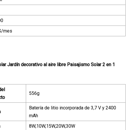
00
S/mes
 Jardín decorativo al aire libre Paisajismo Solar 2 en 1
del
556g
cto
Batería de litio incorporada de 3,7 V y 2400
a
mAh
a
8W,10W,15W,20W,30W