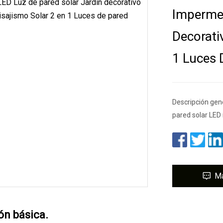
Impermea
Decorativ
1 Luces 
Descripción gen
pared solar LED
M
ón básica.