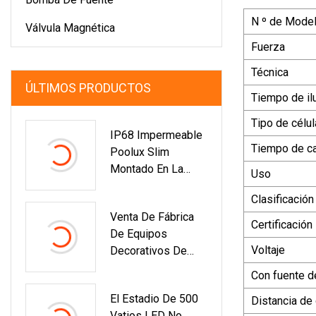
N º de Model
Válvula Magnética
Fuerza
Técnica
ÚLTIMOS PRODUCTOS
Tiempo de il
Tipo de célul
IP68 Impermeable
Tiempo de ca
Poolux Slim
Montado En La
Uso
Pared 18W 250mm
Clasificación
LED Luz De
Venta De Fábrica
Piscina
Certificación
De Equipos
Voltaje
Decorativos De
Fuente De Agua De
Con fuente d
Música De Calidad
El Estadio De 500
Distancia de
De Dubai A Gran
Vatios LED No