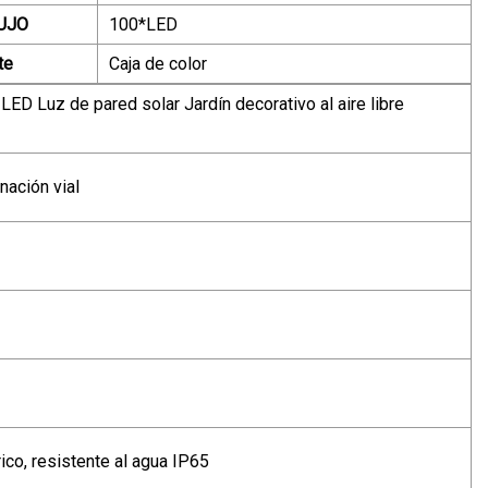
UJO
100*LED
te
Caja de color
D Luz de pared solar Jardín decorativo al aire libre
inación vial
co, resistente al agua IP65