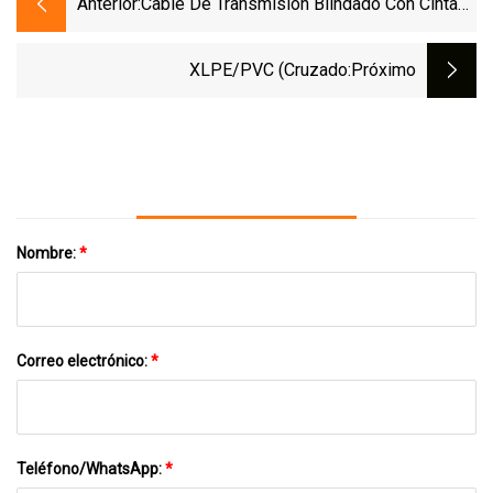
Anterior:
Cable De Transmisión Blindado Con Cinta
De Acero Aislada XLPE De Media Tensión
Y Baja Tensión
XLPE/PVC (cruzado
:próximo
Nombre:
*
Correo electrónico:
*
Teléfono/WhatsApp:
*