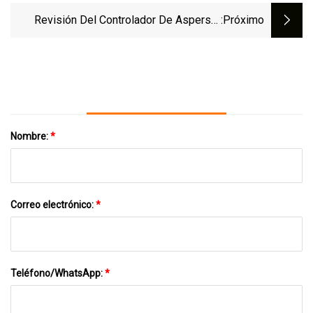
Autopista De Melbourne
Revisión Del Controlador De Aspersor
:próximo
Inteligente ImoLaza: Nerds Del Agua,
¡regocíjense!
Nombre:
*
Correo electrónico:
*
Teléfono/WhatsApp:
*