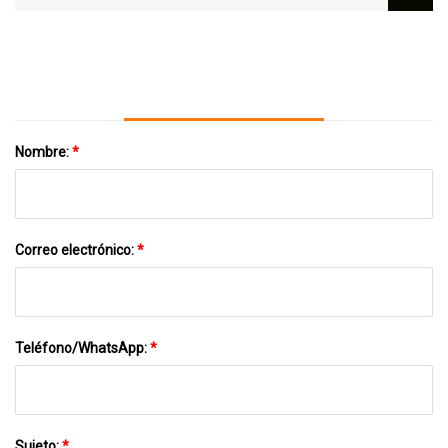
Base MSI, Fuentes De Alimentación Y Más
Desde $20
Nombre:
*
Correo electrónico:
*
Teléfono/WhatsApp:
*
Sujeto:
*