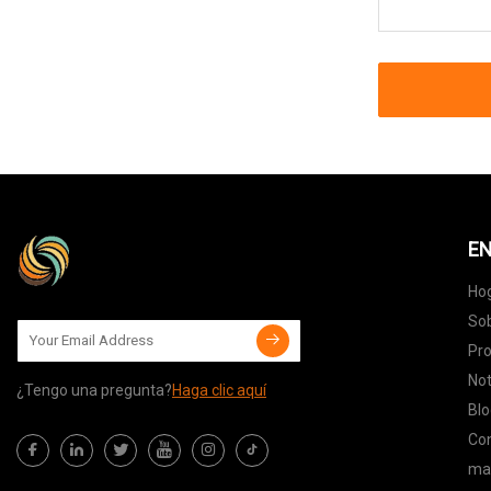
EN
Ho
Sob
Pr
Not
¿Tengo una pregunta?
Haga clic aquí
Blo
Co
map