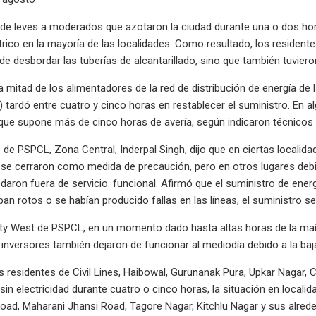
de leves a moderados que azotaron la ciudad durante una o dos hora
trico en la mayoría de las localidades. Como resultado, los residente
de desbordar las tuberías de alcantarillado, sino que también tuvi
a mitad de los alimentadores de la red de distribución de energía de
 tardó entre cuatro y cinco horas en restablecer el suministro. En al
 que supone más de cinco horas de avería, según indicaron técnicos 
fe de PSPCL, Zona Central, Inderpal Singh, dijo que en ciertas localid
e cerraron como medida de precaución, pero en otros lugares debido 
ron fuera de servicio. funcional. Afirmó que el suministro de ener
ban rotos o se habían producido fallas en las líneas, el suministro se
 City West de PSPCL, en un momento dado hasta altas horas de la m
s inversores también dejaron de funcionar al mediodía debido a la baj
s residentes de Civil Lines, Haibowal, Gurunanak Pura, Upkar Nagar, 
in electricidad durante cuatro o cinco horas, la situación en loc
oad, Maharani Jhansi Road, Tagore Nagar, Kitchlu Nagar y sus alred