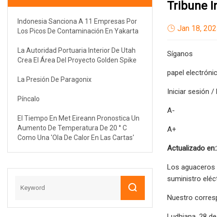
Tribune I
Indonesia Sanciona A 11 Empresas Por
Jan 18, 20
Los Picos De Contaminación En Yakarta
La Autoridad Portuaria Interior De Utah
Síganos
Crea El Área Del Proyecto Golden Spike
papel electróni
La Presión De Paragonix
Iniciar sesión /
Píncalo
A-
El Tiempo En Met Eireann Pronostica Un
Aumento De Temperatura De 20 ° C
A+
Como Una 'ola De Calor En Las Cartas'
Actualizado en:
Los aguaceros 
suministro eléc
Nuestro corres
Ludhiana, 28 d