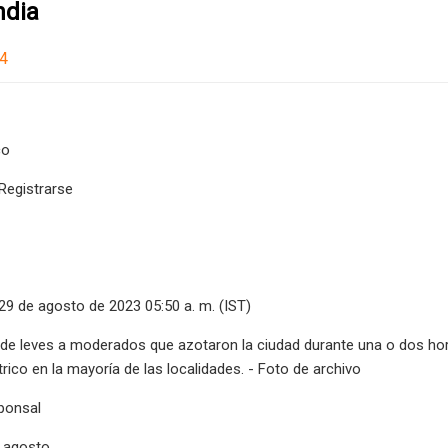
ndia
24
co
 Registrarse
29 de agosto de 2023 05:50 a. m. (IST)
de leves a moderados que azotaron la ciudad durante una o dos hora
trico en la mayoría de las localidades. - Foto de archivo
ponsal
e agosto