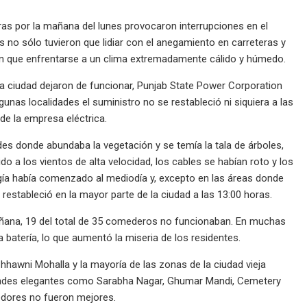
s por la mañana del lunes provocaron interrupciones en el
s no sólo tuvieron que lidiar con el anegamiento en carreteras y
eron que enfrentarse a un clima extremadamente cálido y húmedo.
 la ciudad dejaron de funcionar, Punjab State Power Corporation
gunas localidades el suministro no se restableció ni siquiera a las
de la empresa eléctrica.
ades donde abundaba la vegetación y se temía la tala de árboles,
a los vientos de alta velocidad, los cables se habían roto y los
gía había comenzado al mediodía y, excepto en las áreas donde
 restableció en la mayor parte de la ciudad a las 13:00 horas.
añana, 19 del total de 35 comederos no funcionaban. En muchas
a batería, lo que aumentó la miseria de los residentes.
Chhawni Mohalla y la mayoría de las zonas de la ciudad vieja
alidades elegantes como Sarabha Nagar, Ghumar Mandi, Cemetery
edores no fueron mejores.