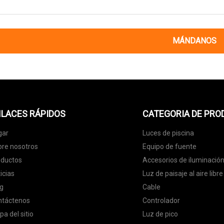
MÁNDANOS
LACES RÁPIDOS
CATEGORIA DE PR
gar
Luces de piscina
re nosotros
Equipo de fuente
oductos
Accesorios de iluminació
icias
Luz de paisaje al aire libre
g
Cable
ntáctenos
Controlador
a del sitio
Luz de pico