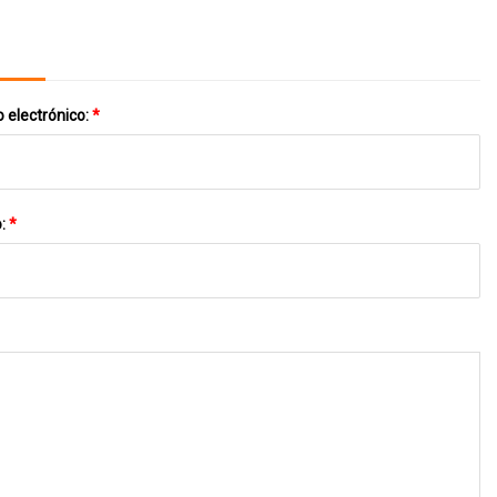
 electrónico:
*
o:
*