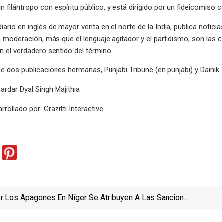
 un filántropo con espíritu público, y está dirigido por un fideicom
diario en inglés de mayor venta en el norte de la India, publica notici
 moderación, más que el lenguaje agitador y el partidismo, son las car
n el verdadero sentido del término.
ne dos publicaciones hermanas, Punjabi Tribune (en punjabi) y Dainik T
rdar Dyal Singh Majithia
rollado por: Grazitti Interactive
r:
Los Apagones En Níger Se Atribuyen A Las Sanciones
Golpistas