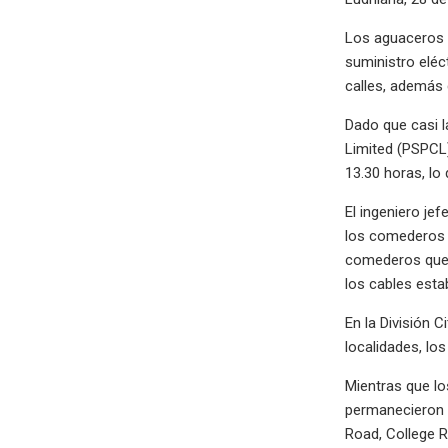
Los aguaceros 
suministro eléc
calles, además 
Dado que casi l
Limited (PSPCL)
13.30 horas, lo
El ingeniero je
los comederos s
comederos queda
los cables esta
En la División
localidades, lo
Mientras que lo
permanecieron s
Road, College R