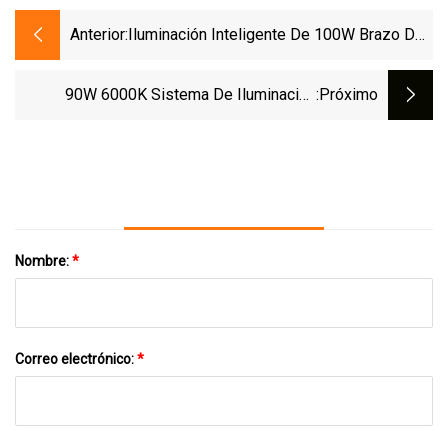
Anterior:
Iluminación Inteligente De 100W Brazo De
Iluminación De Fundición A Presión De
Aleación De Aluminio Soporte De
90W 6000K Sistema De Iluminación
:próximo
Iluminación LED De Fundición A Presión De
Automática Accesorios De Bombilla H1 H7
Aluminio Accesorios De Iluminación LED
H11 9005 9006 Faro LED Para Automóvil
De Fundición A Presión De Aluminio
Nombre:
*
Correo electrónico:
*